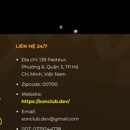
LIÊN HỆ 24/7
Địa chỉ: 139 Pasteur,
Phường 6, Quận 3, TP.Hồ
Chí Minh, Việt Nam
Zipcode: 00700
Website:
Y
https://sonclub.dev/
Email:
sonclub.dev@gmail.com
SĐT: 0379244738