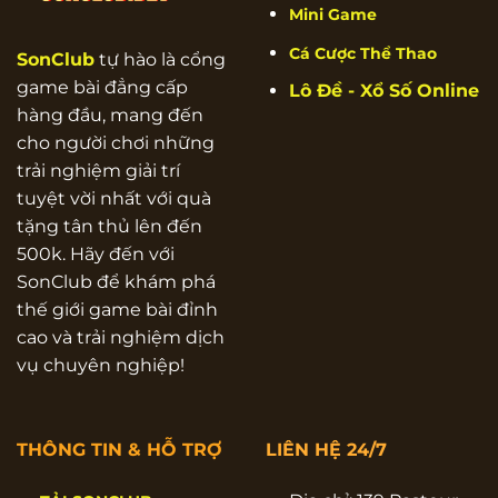
Mini Game
Cá Cược Thể Thao
SonClub
tự hào là cổng
game bài đẳng cấp
Lô Đề - Xổ Số Online
hàng đầu, mang đến
cho người chơi những
trải nghiệm giải trí
tuyệt vời nhất với quà
tặng tân thủ lên đến
500k. Hãy đến với
SonClub để khám phá
thế giới game bài đỉnh
cao và trải nghiệm dịch
vụ chuyên nghiệp!
THÔNG TIN & HỖ TRỢ
LIÊN HỆ 24/7