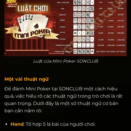
Luật của Mini Poker SONCLUB
Một vài thuật ngữ
Để đánh Mini Poker tại SONCLUB một cách hiệu
quả, việc hiểu rõ các thuật ngữ trong trò chơi là rất
quan trọng. Dưới đây là một số thuật ngữ cơ bản
bạn cần nắm rõ:
Hand
: Tổ hợp 5 lá bài của người chơi.