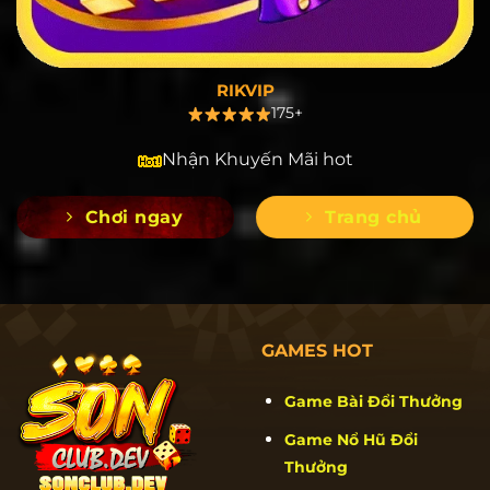
RIKVIP
175+
Nhận Khuyến Mãi hot
Chơi ngay
Trang chủ
GAMES HOT
Game Bài Đổi Thưởng
Game Nổ Hũ Đổi
Thưởng