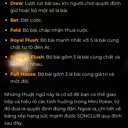
Draw
: Lượt rút bài sau khi người chơi quyết định
giữ hoặc bỏ một số lá bài.
Bet
: Đặt cược.
Fold
: Bỏ bài, chấp nhận thua cuộc.
Royal Flush
: Bộ bài mạnh nhất với 5 lá bài cùng
chất từ 10 đến Át.
Straight Flush
: Bộ bài gồm 5 lá bài cùng chất và
liên tiếp nhau.
Full House
: Bộ bài gồm 3 lá bài cùng giá trị và
một đôi.
Những thuật ngữ này là cơ sở để bạn có thể giao
tiếp và hiểu rõ các tình huống trong Mini Poker, từ
đó đưa ra quyết định đúng đắn. Ngoài ra, chi tiết về
bảng xếp hạng sức mạnh được SONCLUB quy định
sau đây.