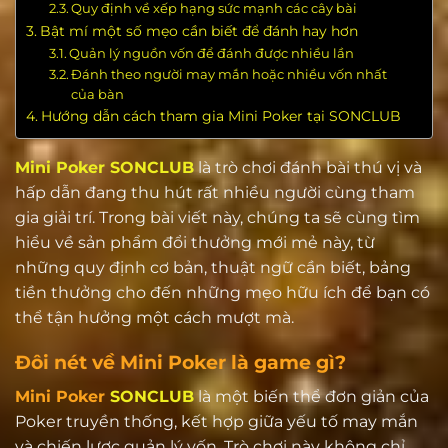
Quy định về xếp hạng sức mạnh các cây bài
Bật mí một số mẹo cần biết để đánh hay hơn
Quản lý nguồn vốn để đánh được nhiều lần
Đánh theo người may mắn hoặc nhiều vốn nhất
của bàn
Hướng dẫn cách tham gia Mini Poker tại SONCLUB
Mini Poker SONCLUB
là trò chơi đánh bài thú vị và
hấp dẫn đang thu hút rất nhiều người cùng tham
gia giải trí. Trong bài viết này, chúng ta sẽ cùng tìm
hiểu về sản phẩm đổi thưởng mới mẻ này, từ
những quy định cơ bản, thuật ngữ cần biết, bảng
tiền thưởng cho đến những mẹo hữu ích để bạn có
thể tận hưởng một cách mượt mà.
Đôi nét về Mini Poker là game gì?
Mini Poker
SONCLUB
là một biến thể đơn giản của
Poker truyền thống, kết hợp giữa yếu tố may mắn
và chiến lược quản lý vốn. Trò chơi này không chỉ