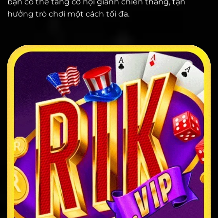
bạn có thể tăng cơ hội giành chiến thắng, tận
hưởng trò chơi một cách tối đa.