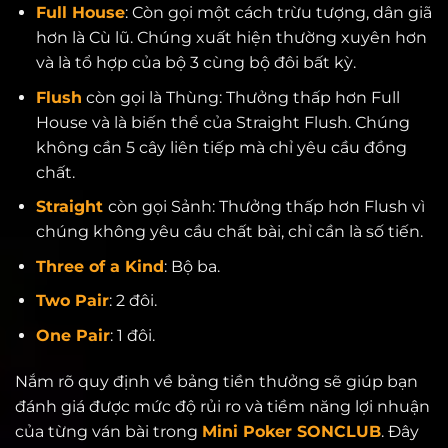
Full House
: Còn gọi một cách trừu tượng, dân giã
hơn là Cù lũ. Chúng xuất hiện thường xuyên hơn
và là tổ hợp của bộ 3 cùng bộ đôi bất kỳ.
Flush
còn gọi là Thùng: Thưởng thấp hơn Full
House và là biến thể của Straight Flush. Chúng
không cần 5 cây liên tiếp mà chỉ yêu cầu đồng
chất.
Straight
còn gọi Sảnh: Thưởng thấp hơn Flush vì
chúng không yêu cầu chất bài, chỉ cần là số tiến.
Three of a Kind
: Bộ ba.
Two Pair
: 2 đôi.
One Pair
: 1 đôi.
Nắm rõ quy định về bảng tiền thưởng sẽ giúp bạn
đánh giá được mức độ rủi ro và tiềm năng lợi nhuận
của từng ván bài trong
Mini Poker SONCLUB
. Đây