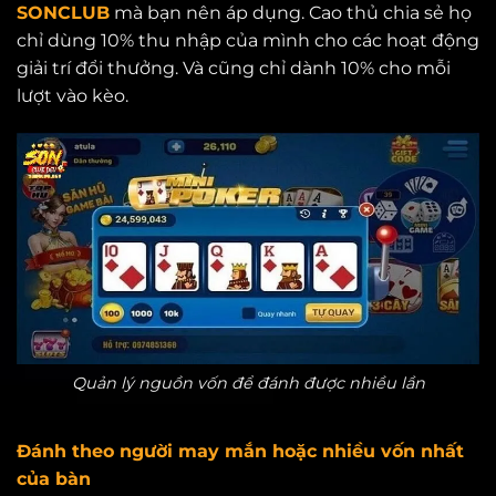
SONCLUB
mà bạn nên áp dụng. Cao thủ chia sẻ họ
chỉ dùng 10% thu nhập của mình cho các hoạt động
giải trí đổi thưởng. Và cũng chỉ dành 10% cho mỗi
lượt vào kèo.
Quản lý nguồn vốn để đánh được nhiều lần
Đánh theo người may mắn hoặc nhiều vốn nhất
của bàn