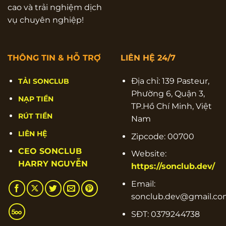
cao và trải nghiệm dịch
vụ chuyên nghiệp!
THÔNG TIN & HỖ TRỢ
LIÊN HỆ 24/7
Địa chỉ: 139 Pasteur,
TẢI SONCLUB
Phường 6, Quận 3,
NẠP TIỀN
TP.Hồ Chí Minh, Việt
RÚT TIỀN
Nam
LIÊN HỆ
Zipcode: 00700
CEO SONCLUB
Website:
HARRY NGUYỄN
https://sonclub.dev/
Email:
sonclub.dev@gmail.c
SĐT: 0379244738