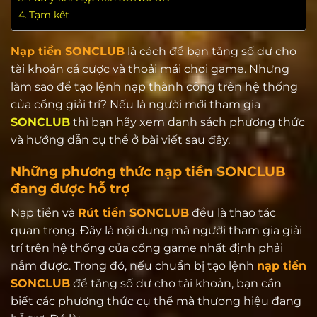
Tạm kết
Nạp tiền SONCLUB
là cách để bạn tăng số dư cho
tài khoản cá cược và thoải mái chơi game. Nhưng
làm sao để tạo lệnh nạp thành công trên hệ thống
của cổng giải trí? Nếu là người mới tham gia
SONCLUB
thì bạn hãy xem danh sách phương thức
và hướng dẫn cụ thể ở bài viết sau đây.
Những phương thức nạp tiền SONCLUB
đang được hỗ trợ
Nạp tiền và
Rút tiền SONCLUB
đều là thao tác
quan trọng. Đây là nội dung mà người tham gia giải
trí trên hệ thống của cổng game nhất định phải
nắm được. Trong đó, nếu chuẩn bị tạo lệnh
nạp tiền
SONCLUB
để tăng số dư cho tài khoản, bạn cần
biết các phương thức cụ thể mà thương hiệu đang