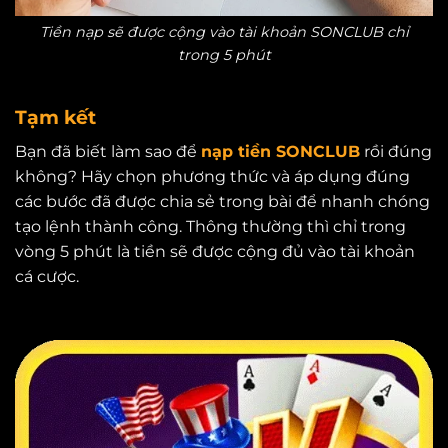
Tiền nạp sẽ được cộng vào tài khoản SONCLUB chỉ
trong 5 phút
Tạm kết
Bạn đã biết làm sao để
nạp tiền SONCLUB
rồi đúng
không? Hãy chọn phương thức và áp dụng đúng
các bước đã được chia sẻ trong bài để nhanh chóng
tạo lệnh thành công. Thông thường thì chỉ trong
vòng 5 phút là tiền sẽ được cộng đủ vào tài khoản
cá cược.