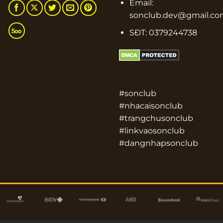
Email:
sonclub.dev@gmail.c
SĐT: 0379244738
#sonclub
#nhacaisonclub
#trangchusonclub
#linkvaosonclub
#dangnhapsonclub