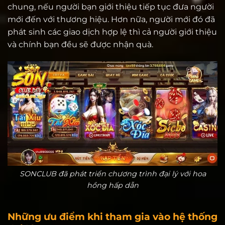
chung, nếu người bạn giới thiệu tiếp tục đưa người
mới đến với thương hiệu. Hơn nữa, người mới đó đã
phát sinh các giao dịch hợp lệ thì cả người giới thiệu
và chính bạn đều sẽ được nhận quà.
SONCLUB đã phát triển chương trình đại lý với hoa
hồng hấp dẫn
Những ưu điểm khi tham gia vào hệ thống