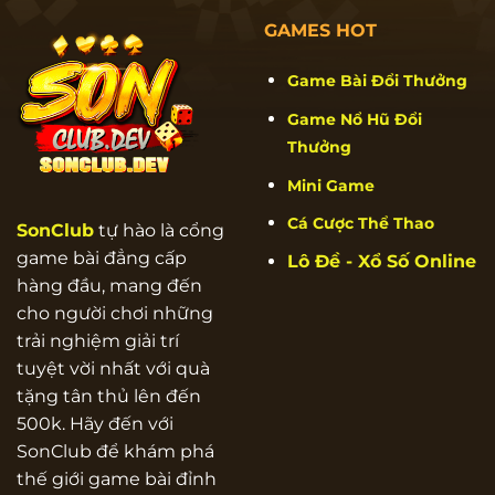
GAMES HOT
Game Bài Đổi Thưởng
Game Nổ Hũ Đổi
Thưởng
Mini Game
Cá Cược Thể Thao
SonClub
tự hào là cổng
game bài đẳng cấp
Lô Đề - Xổ Số Online
hàng đầu, mang đến
cho người chơi những
trải nghiệm giải trí
tuyệt vời nhất với quà
tặng tân thủ lên đến
500k. Hãy đến với
SonClub để khám phá
thế giới game bài đỉnh