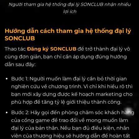
Người tham gia hệ thống đại lý SONCLUB nhận nhiều
lợi ích
Hướng dẫn cách tham gia hệ thống đại lý
SONCLUB
Thao tác
Đăng ký SONCLUB
để trở thành đại lý vô
cùng đơn giản, bạn chỉ cần áp dụng đúng hướng
dẫn sau đây:
Bước 1: Người muốn làm đại lý cần bỏ thời gian
nghiên cứu về chương trình. Vì chỉ khi hiểu rõ thì
bạn mới xây dựng được kế hoạch marketing cho
phù hợp để tăng tỷ lệ giới thiệu thành công.
Bước 2: Hãy gọi đến phòng chăm sóc khách hàng
của cổng game để trao đổi về mong muốn làm
đại lý của bản thân. Nếu bạn đủ điều kiện, nhân
viên của thương hiệu sẽ hướng dẫn để hoàn tất