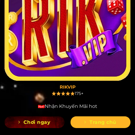
RIKVIP
175+
Nhận Khuyến Mãi hot
Chơi ngay
Trang chủ