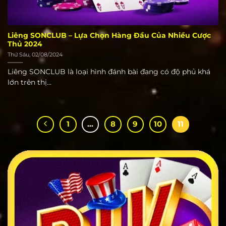
Liêng SONCLUB – Lựa Chọn Hàng Đầu Của Nhiều Cược
Thủ 2024
Thứ Sáu, 02/08/2024
Liêng SONCLUB là loại hình đánh bài đang có độ phủ khá
lớn trên thị...
1
…
8
9
10
11