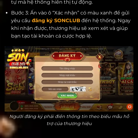
tự mà hệ thống hiển thị tự động.
Bước 3: Ấn vào ô “Xác nhận” có màu xanh để gửi
yêu cầu
đăng ký SONCLUB
đến hệ thống. Ngay
khi nhận được, thương hiệu sẽ xem xét và giúp
bạn tạo tài khoản cá cược hợp lệ.
Người đăng ký phải điền thông tin theo biểu mẫu hỗ
trợ của thương hiệu