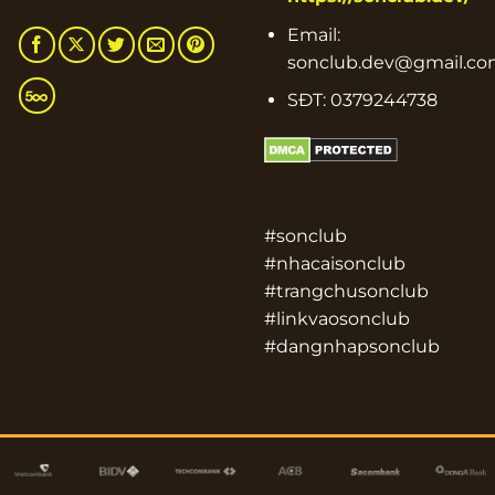
Email:
sonclub.dev@gmail.c
SĐT: 0379244738
#sonclub
#nhacaisonclub
#trangchusonclub
#linkvaosonclub
#dangnhapsonclub