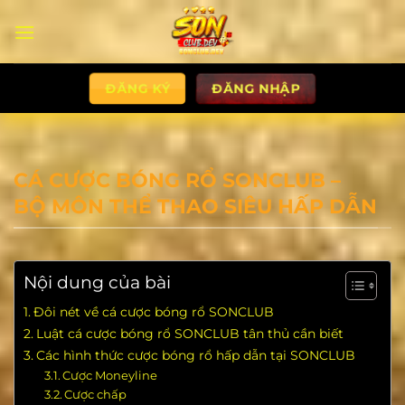
Chuyển
đến
nội
dung
ĐĂNG KÝ
ĐĂNG NHẬP
CÁ CƯỢC BÓNG RỔ SONCLUB –
BỘ MÔN THỂ THAO SIÊU HẤP DẪN
Nội dung của bài
Đôi nét về cá cược bóng rổ SONCLUB
Luật cá cược bóng rổ SONCLUB tân thủ cần biết
Các hình thức cược bóng rổ hấp dẫn tại SONCLUB
Cược Moneyline
Cược chấp