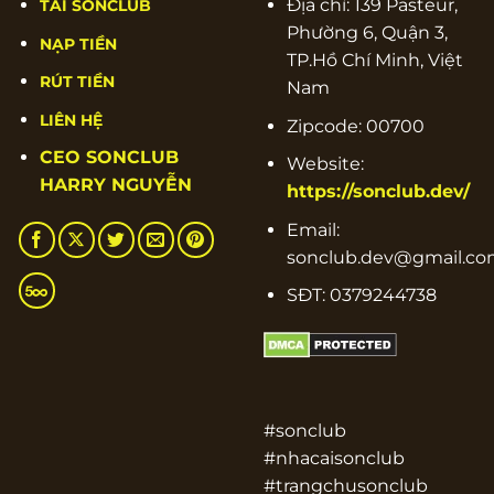
Địa chỉ: 139 Pasteur,
TẢI SONCLUB
Phường 6, Quận 3,
NẠP TIỀN
TP.Hồ Chí Minh, Việt
RÚT TIỀN
Nam
LIÊN HỆ
Zipcode: 00700
CEO SONCLUB
Website:
HARRY NGUYỄN
https://sonclub.dev/
Email:
sonclub.dev@gmail.c
SĐT: 0379244738
#sonclub
#nhacaisonclub
#trangchusonclub