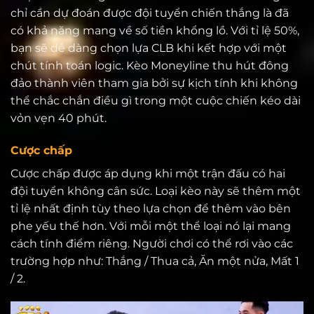
chỉ cần dự đoán được đội tuyển chiến thắng là đã
có khả năng mang về số tiền khổng lồ. Với tỉ lệ 50%,
bạn sẽ dễ dàng chọn lựa CLB khi kết hợp với một
chút tính toán logic. Kèo Moneyline thu hút đông
đảo thành viên tham gia bởi sự kịch tính khi không
thể chắc chắn điều gì trong một cuộc chiến kéo dài
vỏn vẹn 40 phút.
Cược chấp
Cược chấp được áp dụng khi một trận đấu có hai
đội tuyển không cân sức. Loại kèo này sẽ thêm một
tỉ lệ nhất định tùy theo lựa chọn để thêm vào bên
phe yếu thế hơn. Với mỗi một thể loại nó lại mang
cách tính điểm riêng. Người chơi có thể rơi vào các
trường hợp như: Thắng / Thua cả, Ăn một nửa, Mất 1
/ 2.