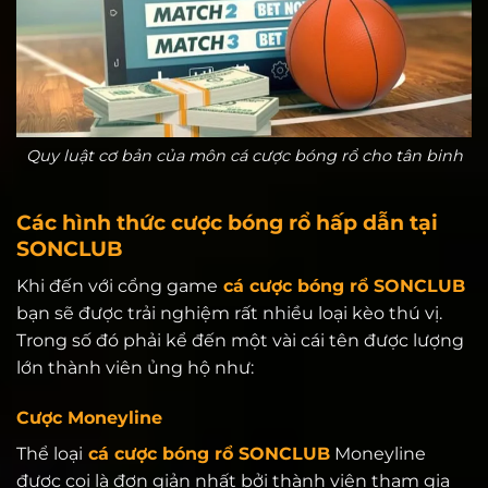
Quy luật cơ bản của môn cá cược bóng rổ cho tân binh
Các hình thức cược bóng rổ hấp dẫn tại
SONCLUB
Khi đến với cổng game
cá cược bóng rổ SONCLUB
bạn sẽ được trải nghiệm rất nhiều loại kèo thú vị.
Trong số đó phải kể đến một vài cái tên được lượng
lớn thành viên ủng hộ như:
Cược Moneyline
Thể loại
cá cược bóng rổ SONCLUB
Moneyline
được coi là đơn giản nhất bởi thành viên tham gia