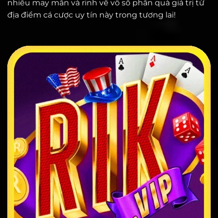
nhiều may mắn và rinh về vô số phần quà giá trị từ
địa điểm cá cược uy tín này trong tương lai!