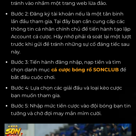
tránh vào nhầm một trang web lừa đảo.
Bước 2: Đăng ký tài khoản nếu là một tân binh
lần đầu tham gia. Tại đây bạn cần cung cấp các
thông tin cá nhân chính chủ để tiến hành tạo lập
Account cá cược. Hãy nhớ phải rà soát lại một lượt
trước khi gửi để tránh những sự cố đáng tiếc sau
này.
Bước 3: Tiến hành đăng nhập, nạp tiền và tìm
chọn danh mục
cá cược bóng rổ SONCLUB
để
bắt đầu cuộc chơi.
Bước 4: Lựa chọn các giải đấu và loại kèo cược
bạn muốn tham gia.
Bước 5: Nhập mức tiền cược vào đội bóng bạn tin
tưởng và chờ đợi may mắn mỉm cười.