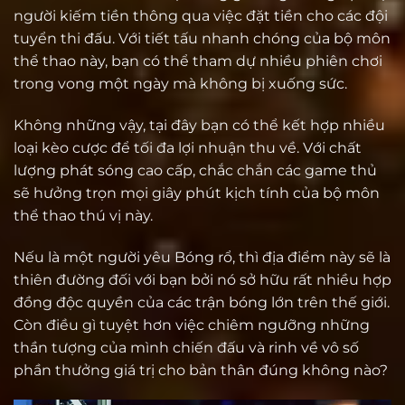
người kiếm tiền thông qua việc đặt tiền cho các đội
tuyển thi đấu. Với tiết tấu nhanh chóng của bộ môn
thể thao này, bạn có thể tham dự nhiều phiên chơi
trong vong một ngày mà không bị xuống sức.
Không những vậy, tại đây bạn có thể kết hợp nhiều
loại kèo cược để tối đa lợi nhuận thu về. Với chất
lượng phát sóng cao cấp, chắc chắn các game thủ
sẽ hưởng trọn mọi giây phút kịch tính của bộ môn
thể thao thú vị này.
Nếu là một người yêu Bóng rổ, thì địa điểm này sẽ là
thiên đường đối với bạn bởi nó sở hữu rất nhiều hợp
đồng độc quyền của các trận bóng lớn trên thế giới.
Còn điều gì tuyệt hơn việc chiêm ngưỡng những
thần tượng của mình chiến đấu và rinh về vô số
phần thưởng giá trị cho bản thân đúng không nào?