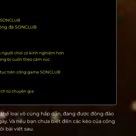
ên SONCLUB
 bóng đá SONCLUB
g người chơi có kinh nghiệm hơn
hông bị cuốn theo cảm xúc
ên tục trên cổng game SONCLUB
ích từ chuyên gia
 thể loại vô cùng hấp dẫn, đang được đông đảo
gày. Và nếu bạn chưa biết đến các kèo của cổng
i bài viết sau.