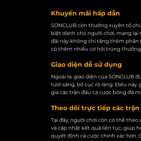
Khuyến mãi hấp dẫn
SONCLUB còn thường xuyên tổ chức
biệt dành cho người chơi, mang lạ
đãi này không chỉ tăng thêm phần 
có thêm nhiều cơ hội trúng thưởng
Giao diện dễ sử dụng
Ngoài ra, giao diện của SONCLUB đư
tươi sáng, bố cục rõ ràng. Điều nà
gia các trận đấu cá cược bóng đá 
Theo dõi trực tiếp các tr
Tại đây, người chơi còn có thể theo
và cập nhật kết quả liên tục, giúp 
quyết định cá cược chính xác hơn. 