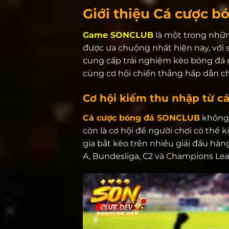
Giới thiệu Cá cược 
Game SONCLUB
là một trong nhữn
được ưa chuộng nhất hiện nay, với s
cung cấp trải nghiệm kèo bóng đá đ
cùng cơ hội chiến thắng hấp dẫn ch
Cơ hội kiếm thu nhập từ c
Cá cược bóng đá SONCLUB
không c
còn là cơ hội để người chơi có thể 
gia bắt kèo trên nhiều giải đấu hàn
A, Bundesliga, C2 và Champions Le