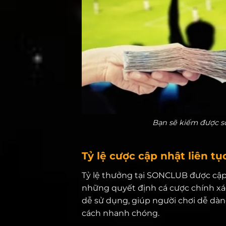
Bạn sẽ kiếm được số
Tỷ lệ cược cập nhật liên tụ
Tỷ lệ thưởng tại SONCLUB được cập n
những quyết định cá cược chính xác 
dễ sử dụng, giúp người chơi dễ dà
cách nhanh chóng.