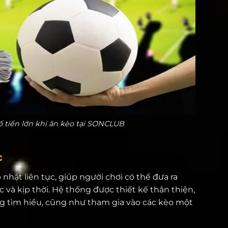
 tiền lớn khi ăn kèo tại SONCLUB
c
hật liên tục, giúp người chơi có thể đưa ra
và kịp thời. Hệ thống được thiết kế thân thiện,
ng tìm hiểu, cũng như tham gia vào các kèo một