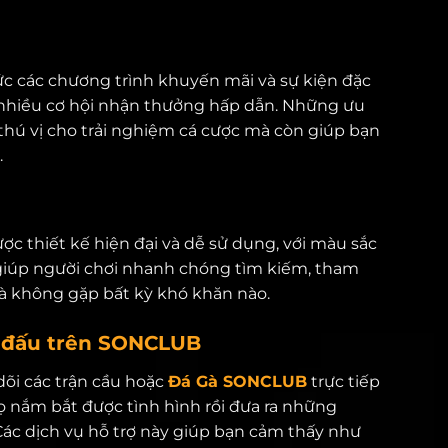
 các chương trình khuyến mãi và sự kiện đặc
i nhiều cơ hội nhận thưởng hấp dẫn. Những ưu
thú vị cho trải nghiệm cá cược mà còn giúp bạn
.
ợc thiết kế hiện đại và dễ sử dụng, với màu sắc
y giúp người chơi nhanh chóng tìm kiếm, tham
mà không gặp bất kỳ khó khăn nào.
ận đấu trên SONCLUB
 dõi các trận cầu hoặc
Đá Gà SONCLUB
trực tiếp
họ nắm bắt được tình hình rồi đưa ra những
Các dịch vụ hỗ trợ này giúp bạn cảm thấy như